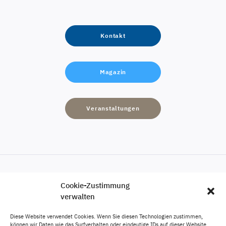
Kontakt
Magazin
Veranstaltungen
Cookie-Zustimmung
Engagement
verwalten
Karriere
Diese Website verwendet Cookies. Wenn Sie diesen Technologien zustimmen,
Veröffentlichungen
können wir Daten wie das Surfverhalten oder eindeutige IDs auf dieser Website