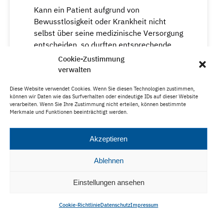
Kann ein Patient aufgrund von
Bewusstlosigkeit oder Krankheit nicht
selbst über seine medizinische Versorgung
entscheiden, so durften entsprechende
Entscheidungen vom Ehegatten bisher
Cookie-Zustimmung
lediglich dann vorgenommen…
verwalten
Diese Website verwendet Cookies. Wenn Sie diesen Technologien zustimmen,
Weiterlesen …
können wir Daten wie das Surfverhalten oder eindeutige IDs auf dieser Website
verarbeiten. Wenn Sie Ihre Zustimmung nicht erteilen, können bestimmte
Merkmale und Funktionen beeinträchtigt werden.
09.01.2023
Akzeptieren
Ablehnen
BVerwG: „Pausen in
Einstellungen ansehen
Bereithaltung“ sind Arbeitszeit und
begründen einen
Cookie-Richtlinie
Datenschutz
Impressum
beamtenrechtlichen