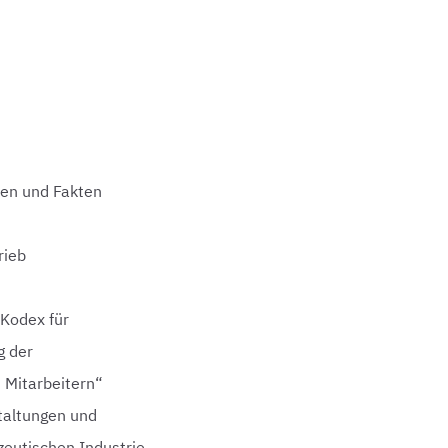
hen und Fakten
rieb
„Kodex für
g der
 Mitarbeitern“
staltungen und
eutischen Industrie,