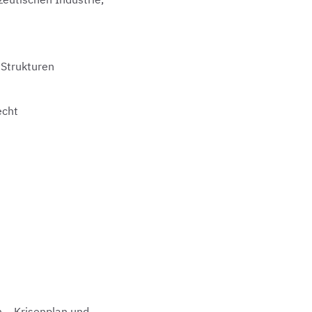
 Strukturen
echt
n – Krisenplan und