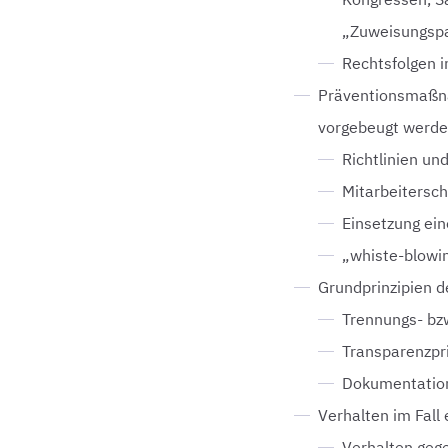
„Zuweisungsp
Rechtsfolgen i
Präventionsmaßnah
vorgebeugt werd
Richtlinien u
Mitarbeitersch
Einsetzung ein
„whiste-blowi
Grundprinzipien d
Trennungs- bz
Transparenzpr
Dokumentation
Verhalten im Fall
Verhalten gege