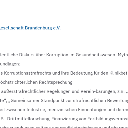
sellschaft Brandenburg e.V.
ffentliche Diskurs über Korruption im Gesundheitswesen: Myt
rundlagen:
 Korruptionsstrafrechts und ihre Bedeutung für den Klinikbet
 höchstrichterlichen Rechtsprechung
außerstrafrechtlicher Regelungen und Verein-barungen, z.B. 
te“, „Gemeinsamer Standpunkt zur strafrechtlichen Bewertun
t zwischen Industrie, medizinischen Einrichtungen und deren
z.B.: Drittmittelforschung, Finanzierung von Fortbildungsveran
achzuwendungen seitens der medizintechnischen und pharmaz