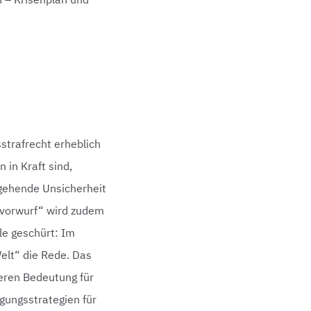
strafrecht erheblich
 in Kraft sind,
gehende Unsicherheit
svorwurf“ wird zudem
le geschürt: Im
elt“ die Rede. Das
eren Bedeutung für
gungsstrategien für