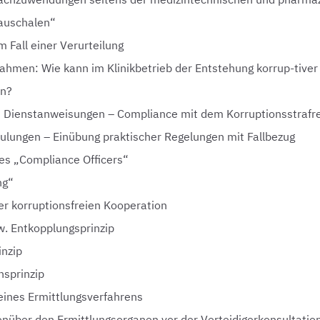
auschalen“
m Fall einer Verurteilung
men: Wie kann im Klinikbetrieb der Entstehung korrup-tiver
en?
nd Dienstanweisungen – Compliance mit dem Korruptionsstrafr
ulungen – Einübung praktischer Regelungen mit Fallbezug
es „Compliance Officers“
ng“
er korruptionsfreien Kooperation
w. Entkopplungsprinzip
inzip
sprinzip
 eines Ermittlungsverfahrens
nüber den Ermittlungsorganen vor der Verteidigerkonsultatio