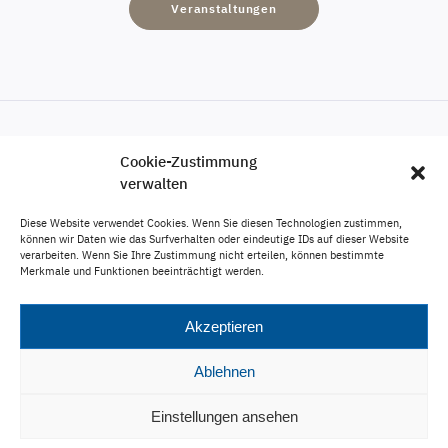
Veranstaltungen
Cookie-Zustimmung
Engagement
verwalten
Karriere
Diese Website verwendet Cookies. Wenn Sie diesen Technologien zustimmen,
Veröffentlichungen
können wir Daten wie das Surfverhalten oder eindeutige IDs auf dieser Website
verarbeiten. Wenn Sie Ihre Zustimmung nicht erteilen, können bestimmte
Impressum
Merkmale und Funktionen beeinträchtigt werden.
Datenschutz
Akzeptieren
Ablehnen
info@boemke-partner.de
Einstellungen ansehen