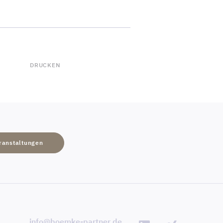
DRUCKEN
ranstaltungen
info@boemke-partner.de