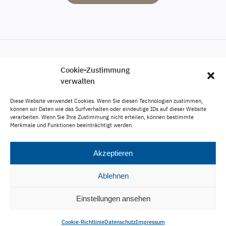
Cookie-Zustimmung
Engagement
verwalten
Karriere
Diese Website verwendet Cookies. Wenn Sie diesen Technologien zustimmen,
Veröffentlichungen
können wir Daten wie das Surfverhalten oder eindeutige IDs auf dieser Website
verarbeiten. Wenn Sie Ihre Zustimmung nicht erteilen, können bestimmte
Impressum
Merkmale und Funktionen beeinträchtigt werden.
Datenschutz
Akzeptieren
Ablehnen
info@boemke-partner.de
Einstellungen ansehen
Cookie-Richtlinie
Datenschutz
Impressum