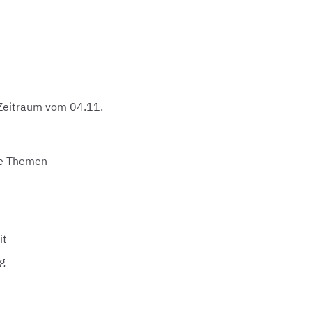
 Zeitraum vom 04.11.
nde Themen
it
g