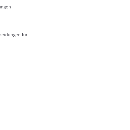
ungen
n
heidungen für