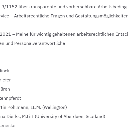
2019/1152 über transparente und vorhersehbare Arbeitsbeding
vice – Arbeitsrechtliche Fragen und Gestaltungsmöglichkeite
2021 – Meine für wichtig gehaltenen arbeitsrechtlichen Entsc
en und Personalverantwortliche
Rinck
hiefer
hüren
Rennpferdt
tin Pohlmann, LL.M. (Wellington)
a Dierks, M.Litt (University of Aberdeen, Scotland)
 Benecke